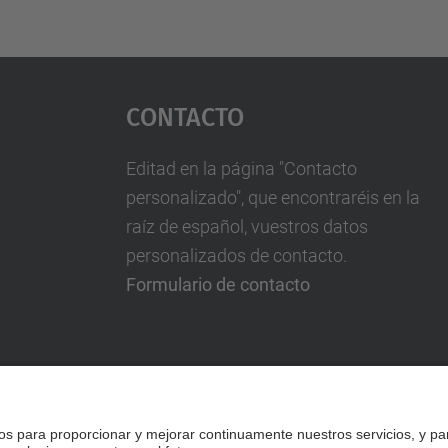
Contacto
Editad en la página "Contacto
personalizado", que encontraréis en la
raíz de español, vuestros datos
personalizados de contacto.
Formulario de contacto