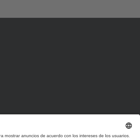
d
a
…