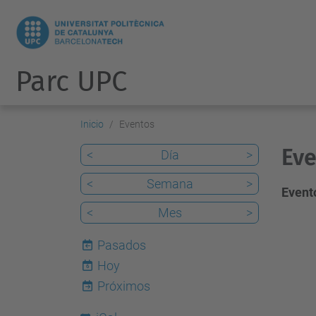
Parc UPC
Inicio
Eventos
Eve
<
Día
>
<
Semana
>
Evento
<
Mes
>
Pasados
Hoy
6
Próximos