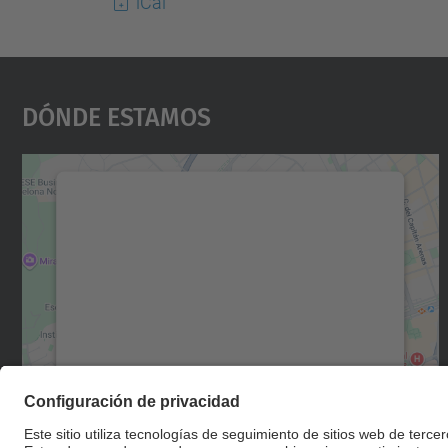
iCal
Dónde Estamos
Necesitamos su consentimiento
para cargar el servicio Google Maps.
Utilizamos un servicio de terceros para
incrustar contenido de mapas que puede
recopilar datos sobre su actividad. Le
rogamos que revise los detalles y acepte el
servicio para ver este mapa.
Más información