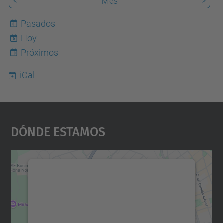
<
Mes
>
Pasados
Hoy
6
Próximos
iCal
Dónde Estamos
Necesitamos su consentimiento
para cargar el servicio Google
Maps.
Utilizamos un servicio de terceros para