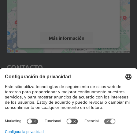
incrustar contenido de mapas que puede
recopilar datos sobre su actividad. Le
rogamos que revise los detalles y acepte el
servicio para ver este mapa.
Más información
Aceptar
Contacto
powered by
Usercentrics Consent
Management Platform
Editad en la página "Contacto personalizado", que
encontraréis en la raíz de español, vuestros datos
personalizados de contacto.
Formulario de contacto