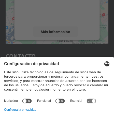
incrustar contenido de mapas que puede
recopilar datos sobre su actividad. Le
rogamos que revise los detalles y acepte el
servicio para ver este mapa.
Más información
Aceptar
Contacto
powered by
Usercentrics Consent
Management Platform
Editad en la página "Contacto personalizado", que
encontraréis en la raíz de español, vuestros datos
personalizados de contacto.
Formulario de contacto