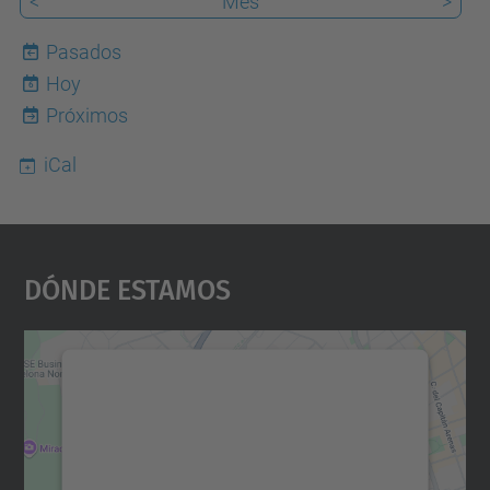
<
Mes
>
Pasados
Hoy
6
Próximos
iCal
Dónde Estamos
Necesitamos su consentimiento
para cargar el servicio Google
Maps.
Utilizamos un servicio de terceros para