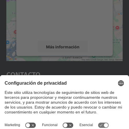
Utilizamos un servicio de terceros para
incrustar contenido de mapas que puede
recopilar datos sobre su actividad. Le
rogamos que revise los detalles y acepte el
servicio para ver este mapa.
Más información
Aceptar
Contacto
powered by
Usercentrics Consent
Management Platform
Editad en la página "Contacto personalizado", que
encontraréis en la raíz de español, vuestros datos
personalizados de contacto.
Formulario de contacto