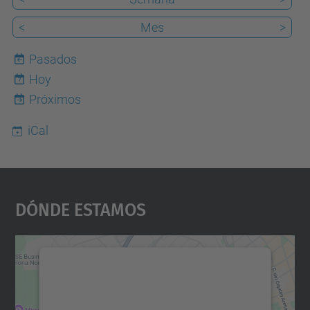
<
Mes
>
Pasados
Hoy
7
Próximos
iCal
Dónde Estamos
Necesitamos su consentimiento
para cargar el servicio Google
Maps.