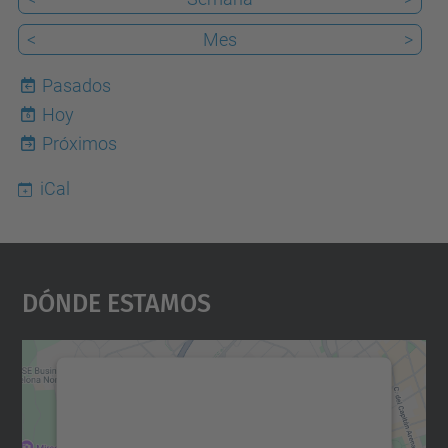
<
Mes
>
Pasados
Hoy
6
Próximos
iCal
Dónde Estamos
Necesitamos su consentimiento
para cargar el servicio Google
Maps.