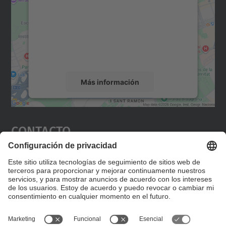
Utilizamos un servicio de terceros para
incrustar contenido de mapas que puede
recopilar datos sobre su actividad. Le
rogamos que revise los detalles y acepte el
servicio para ver este mapa.
Más información
Aceptar
Contacto
powered by
Usercentrics Consent
Management Platform
Editad en la página "Contacto personalizado", que
encontraréis en la raíz de español, vuestros datos
personalizados de contacto.
Formulario de contacto