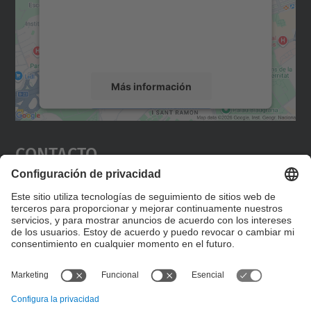
incrustar contenido de mapas que puede
recopilar datos sobre su actividad. Le
rogamos que revise los detalles y acepte el
servicio para ver este mapa.
Más información
Aceptar
Contacto
powered by
Usercentrics Consent
Management Platform
Editad en la página "Contacto personalizado", que
encontraréis en la raíz de español, vuestros datos
personalizados de contacto.
Formulario de contacto