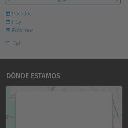
<
Mes
>
Pasados
Hoy
7
Próximos
iCal
Dónde Estamos
Necesitamos su consentimiento
para cargar el servicio Google
Maps.
Utilizamos un servicio de terceros para