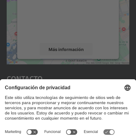
Utilizamos un servicio de terceros para
incrustar contenido de mapas que puede
recopilar datos sobre su actividad. Le
rogamos que revise los detalles y acepte el
servicio para ver este mapa.
Más información
Aceptar
Contacto
powered by
Usercentrics Consent
Management Platform
Editad en la página "Contacto personalizado", que
encontraréis en la raíz de español, vuestros datos
personalizados de contacto.
Formulario de contacto