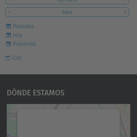
<
Mes
>
Pasados
Hoy
8
Próximos
iCal
Dónde Estamos
Necesitamos su consentimiento
para cargar el servicio Google
Maps.