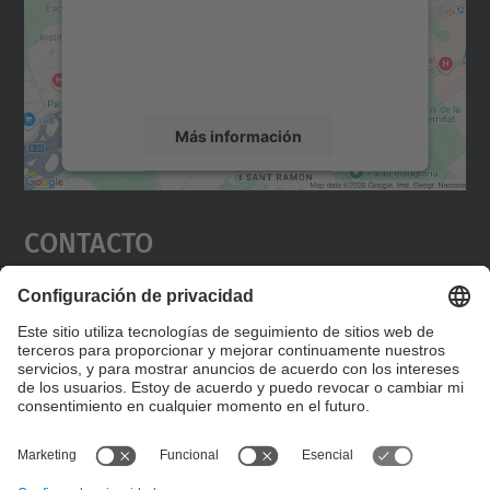
incrustar contenido de mapas que puede
recopilar datos sobre su actividad. Le
rogamos que revise los detalles y acepte el
servicio para ver este mapa.
Más información
Aceptar
Contacto
powered by
Usercentrics Consent
Management Platform
Editad en la página "Contacto personalizado", que
encontraréis en la raíz de español, vuestros datos
personalizados de contacto.
Formulario de contacto