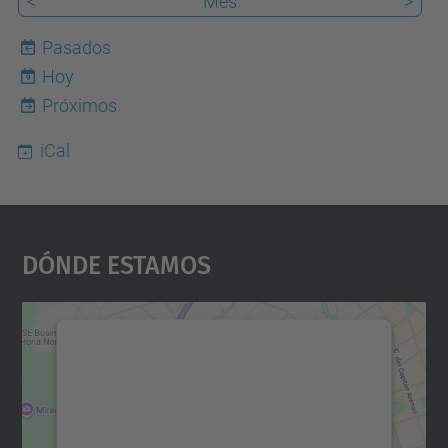
<
Mes
>
Pasados
Hoy
9
Próximos
iCal
Dónde Estamos
Necesitamos su consentimiento
para cargar el servicio Google
Maps.
Utilizamos un servicio de terceros para