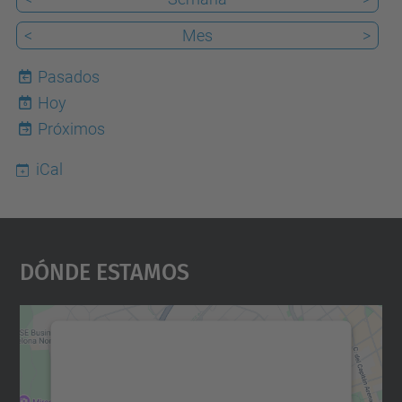
<
Mes
>
Pasados
Hoy
6
Próximos
iCal
Dónde Estamos
Necesitamos su consentimiento
para cargar el servicio Google
Maps.