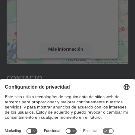
Utilizamos un servicio de terceros para
incrustar contenido de mapas que puede
recopilar datos sobre su actividad. Le
rogamos que revise los detalles y acepte el
servicio para ver este mapa.
Más información
Aceptar
Contacto
powered by
Usercentrics Consent
Management Platform
Editad en la página "Contacto personalizado", que
encontraréis en la raíz de español, vuestros datos
personalizados de contacto.
Formulario de contacto