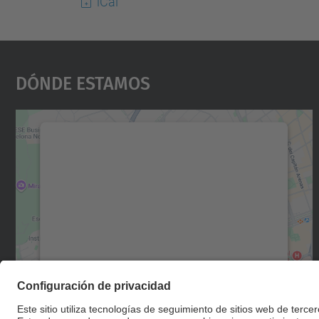
iCal
Dónde Estamos
Necesitamos su consentimiento
para cargar el servicio Google Maps.
Utilizamos un servicio de terceros para
incrustar contenido de mapas que puede
recopilar datos sobre su actividad. Le
rogamos que revise los detalles y acepte el
servicio para ver este mapa.
Más información