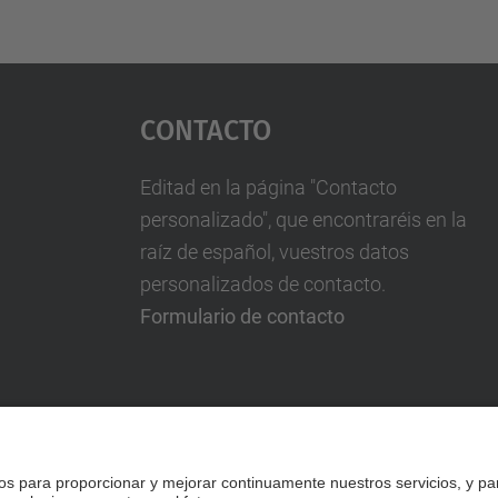
Contacto
Editad en la página "Contacto
personalizado", que encontraréis en la
raíz de español, vuestros datos
personalizados de contacto.
Formulario de contacto