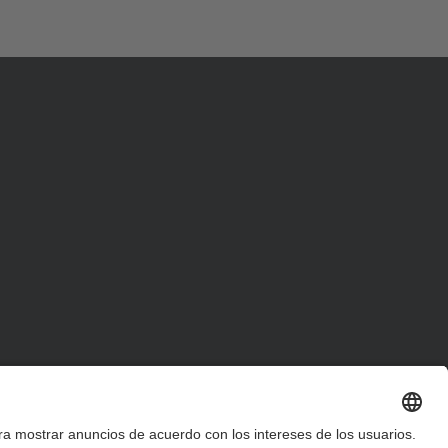
d
a
…