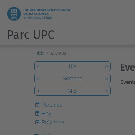
Parc UPC
Inicio
Eventos
Eve
<
Día
>
<
Semana
>
Evento
<
Mes
>
Pasados
Hoy
6
Próximos