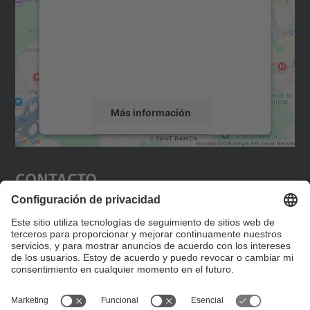
Utilizamos un servicio de terceros para
incrustar contenido de mapas que puede
recopilar datos sobre su actividad. Le
rogamos que revise los detalles y acepte el
servicio para ver este mapa.
Más información
Aceptar
Contacto
powered by
Usercentrics Consent
Management Platform
Editad en la página "Contacto personalizado", que
encontraréis en la raíz de español, vuestros datos
personalizados de contacto.
Formulario de contacto