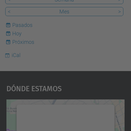
<
Mes
>
Pasados
Hoy
6
Próximos
iCal
Dónde Estamos
Necesitamos su consentimiento
para cargar el servicio Google
Maps.