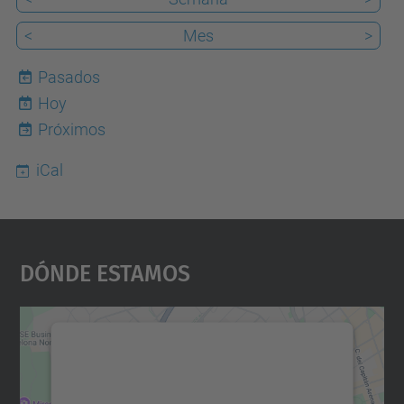
<
Mes
>
Pasados
Hoy
6
Próximos
iCal
Dónde Estamos
Necesitamos su consentimiento
para cargar el servicio Google
Maps.