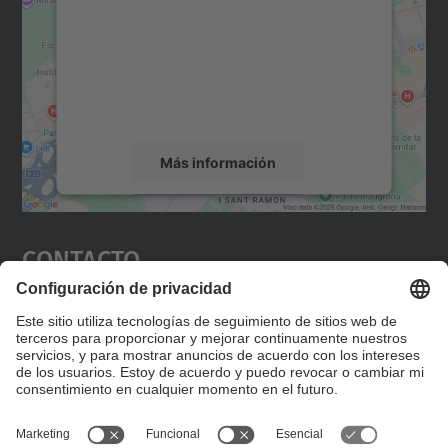
Utilizamos un servicio de terceros para
incrustar contenido de mapas que puede
recopilar datos sobre su actividad. Le
rogamos que revise los detalles y acepte el
servicio para ver este mapa.
Más información
Aceptar
Contacto
powered by
Usercentrics Consent
Management Platform
Editad en la página "Contacto personalizado", que
encontraréis en la raíz de español, vuestros datos
personalizados de contacto.
Formulario de contacto