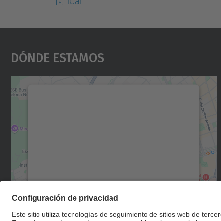
iCal
Dónde Estamos
Necesitamos su consentimiento
para cargar el servicio Google Maps.
Utilizamos un servicio de terceros para
incrustar contenido de mapas que puede
recopilar datos sobre su actividad. Le
rogamos que revise los detalles y acepte el
servicio para ver este mapa.
Más información