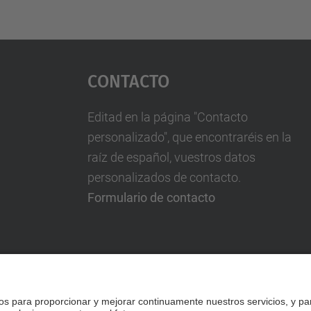
Contacto
Editad en la página "Contacto
personalizado", que encontraréis en la
raíz de español, vuestros datos
personalizados de contacto.
Formulario de contacto