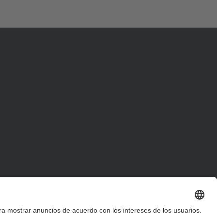
d
a
…