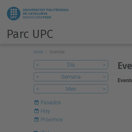
Parc UPC
Inicio
Eventos
Eve
<
Día
>
<
Semana
>
Evento
<
Mes
>
Pasados
Hoy
7
Próximos