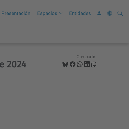
Busca
B
Presentación
Espacios
Entidades
ú
s
q
u
e
Compartir:
e 2024
d
a
A
v
a
n
z
a