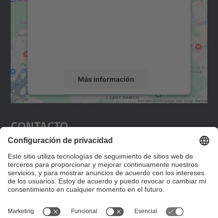
Utilizamos un servicio de terceros para
incrustar contenido de mapas que puede
recopilar datos sobre su actividad. Le
rogamos que revise los detalles y acepte el
servicio para ver este mapa.
Más información
Aceptar
Contacto
powered by
Usercentrics Consent
Management Platform
Editad en la página "Contacto personalizado", que
encontraréis en la raíz de español, vuestros datos
personalizados de contacto.
Formulario de contacto