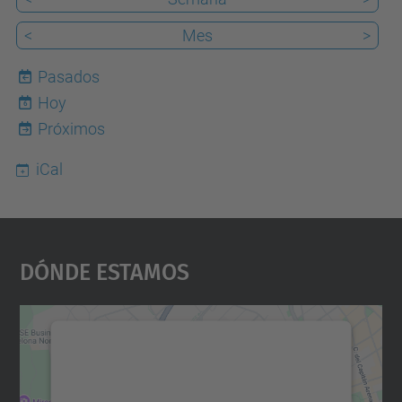
<
Mes
>
Pasados
Hoy
6
Próximos
iCal
Dónde Estamos
Necesitamos su consentimiento
para cargar el servicio Google
Maps.