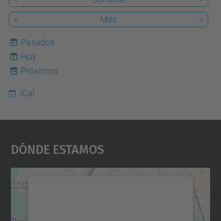
<
Mes
>
Pasados
Hoy
8
Próximos
iCal
Dónde Estamos
Necesitamos su consentimiento
para cargar el servicio Google
Maps.