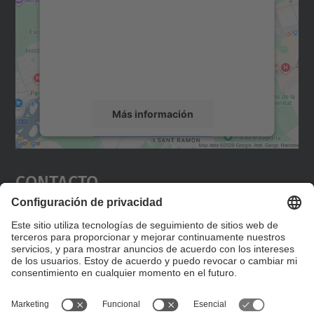
Utilizamos un servicio de terceros para
incrustar contenido de mapas que puede
recopilar datos sobre su actividad. Le
rogamos que revise los detalles y acepte el
servicio para ver este mapa.
Más información
Aceptar
Contacto
powered by
Usercentrics Consent
Management Platform
Editad en la página "Contacto personalizado", que
encontraréis en la raíz de español, vuestros datos
personalizados de contacto.
Formulario de contacto