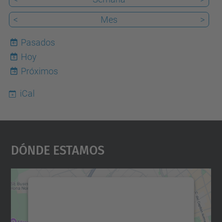
<
Mes
>
Pasados
Hoy
6
Próximos
iCal
Dónde Estamos
Necesitamos su consentimiento
para cargar el servicio Google
Maps.