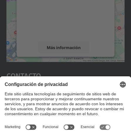
Utilizamos un servicio de terceros para
incrustar contenido de mapas que puede
recopilar datos sobre su actividad. Le
rogamos que revise los detalles y acepte el
servicio para ver este mapa.
Más información
Aceptar
Contacto
powered by
Usercentrics Consent
Management Platform
Editad en la página "Contacto personalizado", que
encontraréis en la raíz de español, vuestros datos
personalizados de contacto.
Formulario de contacto