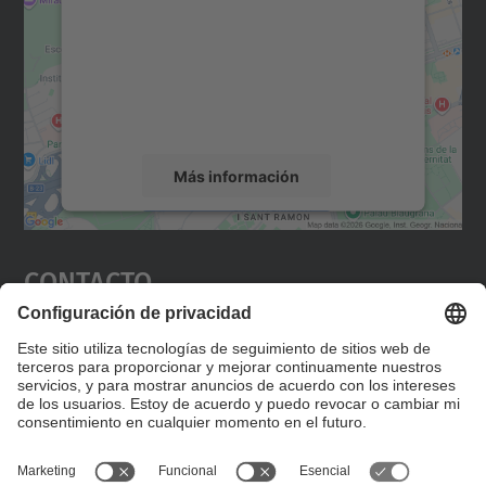
Utilizamos un servicio de terceros para
incrustar contenido de mapas que puede
recopilar datos sobre su actividad. Le
rogamos que revise los detalles y acepte el
servicio para ver este mapa.
Más información
Aceptar
Contacto
powered by
Usercentrics Consent
Management Platform
Editad en la página "Contacto personalizado", que
encontraréis en la raíz de español, vuestros datos
personalizados de contacto.
Formulario de contacto