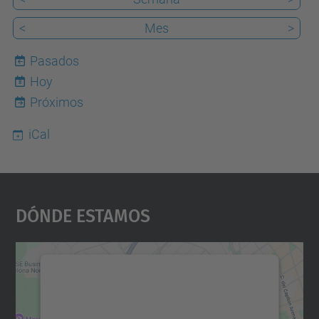
<
Mes
>
Pasados
Hoy
8
Próximos
iCal
Dónde Estamos
Necesitamos su consentimiento
para cargar el servicio Google
Maps.