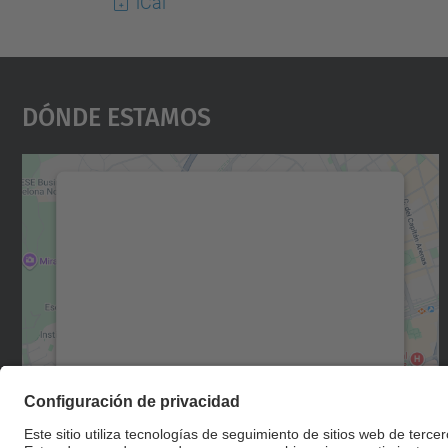
iCal
Dónde Estamos
Necesitamos su consentimiento
para cargar el servicio Google Maps.
Utilizamos un servicio de terceros para
incrustar contenido de mapas que puede
recopilar datos sobre su actividad. Le
rogamos que revise los detalles y acepte el
servicio para ver este mapa.
Más información