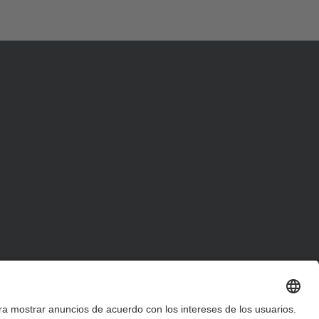
d
a
…