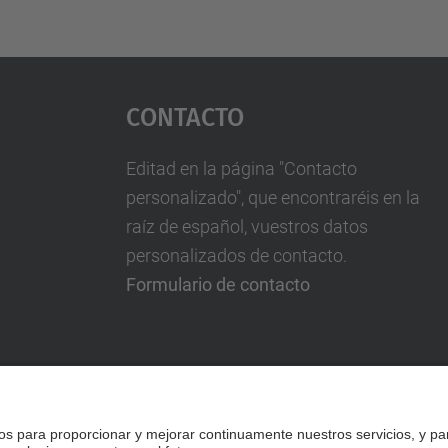
Contacto
Editad en la página "Contacto
personalizado", que encontraréis en la
raíz de español, vuestros datos
personalizados de contacto.
Formulario de contacto