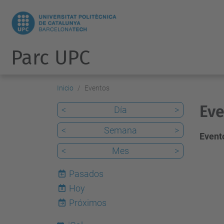
Parc UPC
Inicio
Eventos
Eve
<
Día
>
<
Semana
>
Evento
<
Mes
>
Pasados
Hoy
8
Próximos