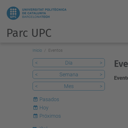
Parc UPC
Inicio
Eventos
Eve
<
Día
>
<
Semana
>
Evento
<
Mes
>
Pasados
Hoy
8
Próximos