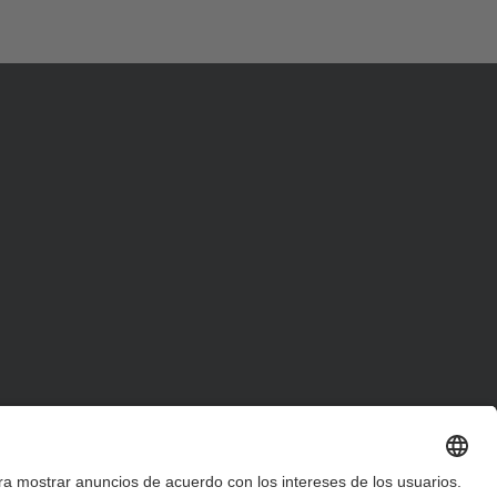
d
a
…