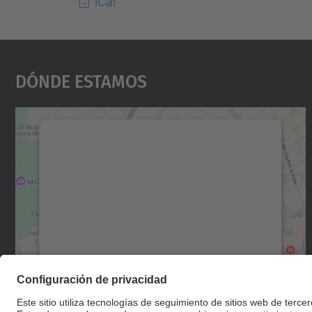
iCal
Dónde Estamos
Necesitamos su consentimiento
para cargar el servicio Google Maps.
Utilizamos un servicio de terceros para
incrustar contenido de mapas que puede
recopilar datos sobre su actividad. Le
rogamos que revise los detalles y acepte el
servicio para ver este mapa.
Más información