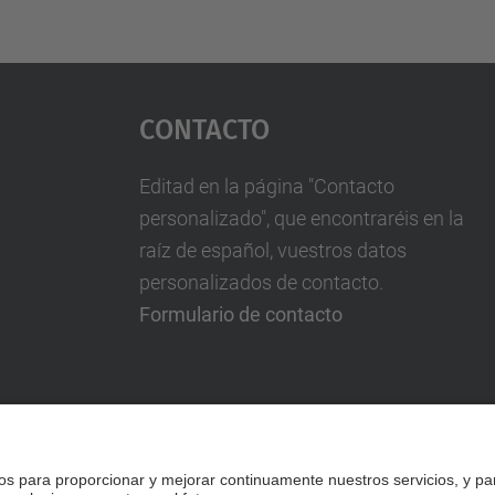
Contacto
Editad en la página "Contacto
personalizado", que encontraréis en la
raíz de español, vuestros datos
personalizados de contacto.
Formulario de contacto