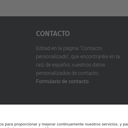
Contacto
Editad en la página "Contacto
personalizado", que encontraréis en la
raíz de español, vuestros datos
personalizados de contacto.
Formulario de contacto