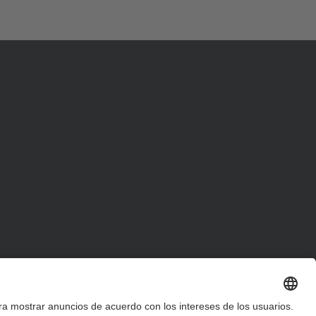
d
a
…