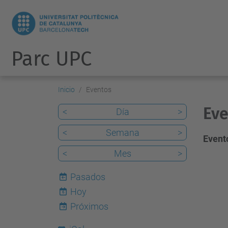
Parc UPC
Inicio
Eventos
Eve
<
Día
>
<
Semana
>
Evento
<
Mes
>
Pasados
Hoy
6
Próximos