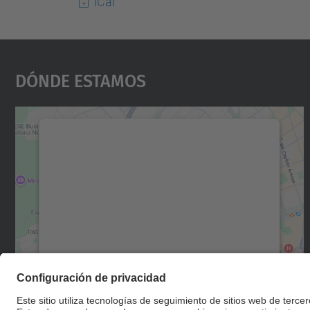
iCal
Dónde Estamos
Necesitamos su consentimiento
para cargar el servicio Google Maps.
Utilizamos un servicio de terceros para
incrustar contenido de mapas que puede
recopilar datos sobre su actividad. Le
rogamos que revise los detalles y acepte el
servicio para ver este mapa.
Más información