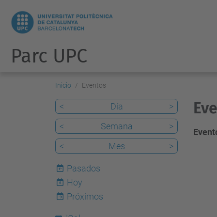
Parc UPC
Inicio
Eventos
Eve
<
Día
>
<
Semana
>
Evento
<
Mes
>
Pasados
Hoy
6
Próximos