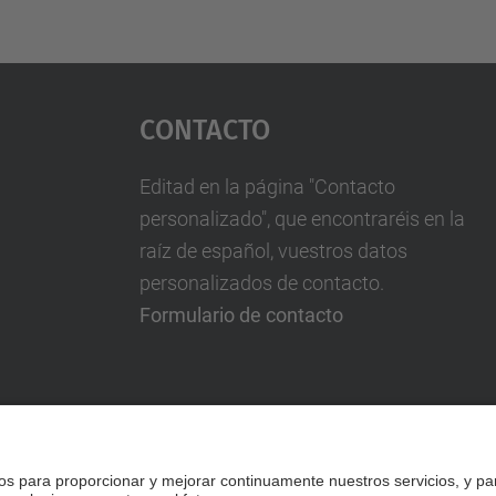
Contacto
Editad en la página "Contacto
personalizado", que encontraréis en la
raíz de español, vuestros datos
personalizados de contacto.
Formulario de contacto