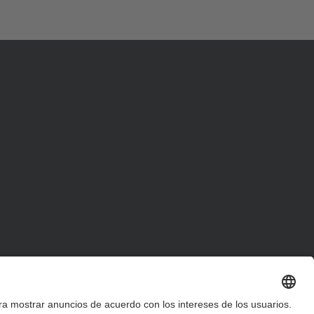
d
a
…