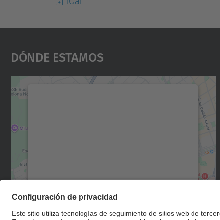
iCal
Dónde Estamos
Necesitamos su consentimiento
para cargar el servicio Google Maps.
Utilizamos un servicio de terceros para
incrustar contenido de mapas que puede
recopilar datos sobre su actividad. Le
rogamos que revise los detalles y acepte el
servicio para ver este mapa.
Más información