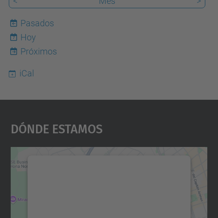
<
Mes
>
Pasados
Hoy
7
Próximos
iCal
Dónde Estamos
Necesitamos su consentimiento
para cargar el servicio Google
Maps.
Utilizamos un servicio de terceros para