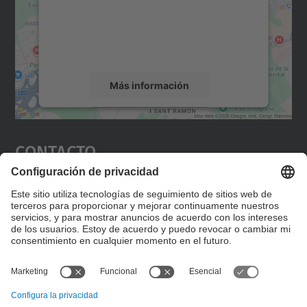
incrustar contenido de mapas que puede
recopilar datos sobre su actividad. Le
rogamos que revise los detalles y acepte el
servicio para ver este mapa.
Más información
Aceptar
Contacto
powered by
Usercentrics Consent
Management Platform
Editad en la página "Contacto personalizado", que
encontraréis en la raíz de español, vuestros datos
personalizados de contacto.
Formulario de contacto