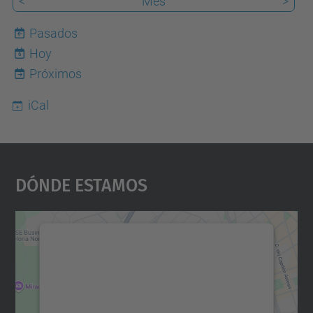
<
Mes
>
Pasados
Hoy
6
Próximos
iCal
Dónde Estamos
Necesitamos su consentimiento
para cargar el servicio Google
Maps.
Utilizamos un servicio de terceros para