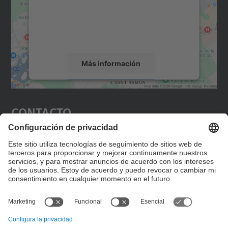
incrustar contenido de mapas que puede
recopilar datos sobre su actividad. Le
rogamos que revise los detalles y acepte el
servicio para ver este mapa.
Más información
Aceptar
Contacto
powered by
Usercentrics Consent
Management Platform
Editad en la página "Contacto personalizado", que
encontraréis en la raíz de español, vuestros datos
personalizados de contacto.
Formulario de contacto