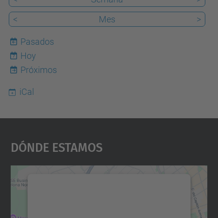
<
Mes
>
Pasados
Hoy
7
Próximos
iCal
Dónde Estamos
Necesitamos su consentimiento
para cargar el servicio Google
Maps.