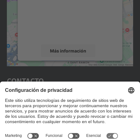
Utilizamos un servicio de terceros para
incrustar contenido de mapas que puede
recopilar datos sobre su actividad. Le
rogamos que revise los detalles y acepte el
servicio para ver este mapa.
Más información
Aceptar
Contacto
powered by
Usercentrics Consent
Management Platform
Editad en la página "Contacto personalizado", que
encontraréis en la raíz de español, vuestros datos
personalizados de contacto.
Formulario de contacto