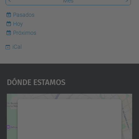
<
Mes
>
Pasados
Hoy
7
Próximos
iCal
Dónde Estamos
Necesitamos su consentimiento
para cargar el servicio Google
Maps.
Utilizamos un servicio de terceros para