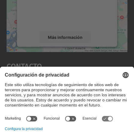
incrustar contenido de mapas que puede
recopilar datos sobre su actividad. Le
rogamos que revise los detalles y acepte el
servicio para ver este mapa.
Más información
Aceptar
Contacto
powered by
Usercentrics Consent
Management Platform
Editad en la página "Contacto personalizado", que
encontraréis en la raíz de español, vuestros datos
personalizados de contacto.
Formulario de contacto