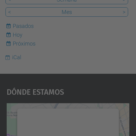
<
Mes
>
Pasados
Hoy
8
Próximos
iCal
Dónde Estamos
Necesitamos su consentimiento
para cargar el servicio Google
Maps.