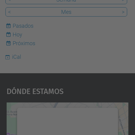
<
Mes
>
Pasados
Hoy
7
Próximos
iCal
Dónde Estamos
Necesitamos su consentimiento
para cargar el servicio Google
Maps.