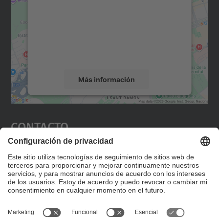
Utilizamos un servicio de terceros para
incrustar contenido de mapas que puede
recopilar datos sobre su actividad. Le
rogamos que revise los detalles y acepte el
servicio para ver este mapa.
Más información
Aceptar
Contacto
powered by
Usercentrics Consent
Management Platform
Editad en la página "Contacto personalizado", que
encontraréis en la raíz de español, vuestros datos
personalizados de contacto.
Formulario de contacto