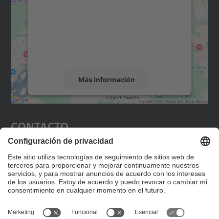
Utilizamos un servicio de terceros para
incrustar contenido de mapas que puede
recopilar datos sobre su actividad. Le
rogamos que revise los detalles y acepte el
servicio para ver este mapa.
Más información
Aceptar
Contacto
powered by
Usercentrics Consent
Management Platform
Editad en la página "Contacto personalizado", que
encontraréis en la raíz de español, vuestros datos
personalizados de contacto.
Formulario de contacto