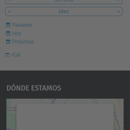
<
Mes
>
Pasados
Hoy
9
Próximos
iCal
Dónde Estamos
Necesitamos su consentimiento
para cargar el servicio Google
Maps.