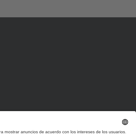
d
a
…