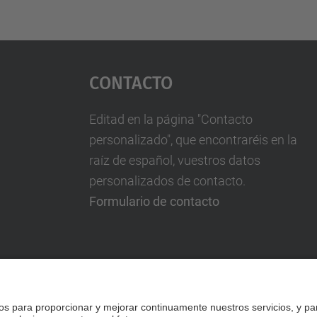
Contacto
Editad en la página "Contacto
personalizado", que encontraréis en la
raíz de español, vuestros datos
personalizados de contacto.
Formulario de contacto