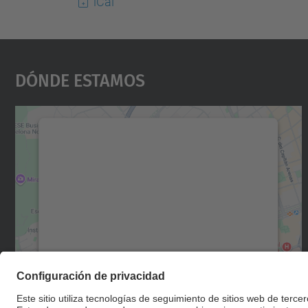
iCal
Dónde Estamos
Necesitamos su consentimiento
para cargar el servicio Google Maps.
Utilizamos un servicio de terceros para
incrustar contenido de mapas que puede
recopilar datos sobre su actividad. Le
rogamos que revise los detalles y acepte el
servicio para ver este mapa.
Más información