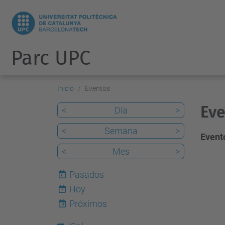
Parc UPC
Inicio
Eventos
Eve
<
Día
>
<
Semana
>
Evento
<
Mes
>
Pasados
Hoy
7
Próximos