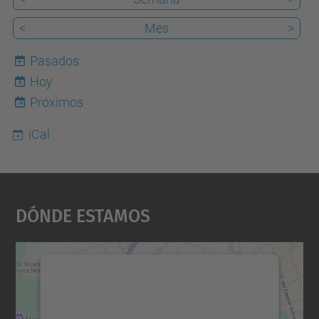
<
Mes
>
Pasados
Hoy
8
Próximos
iCal
Dónde Estamos
Necesitamos su consentimiento
para cargar el servicio Google
Maps.