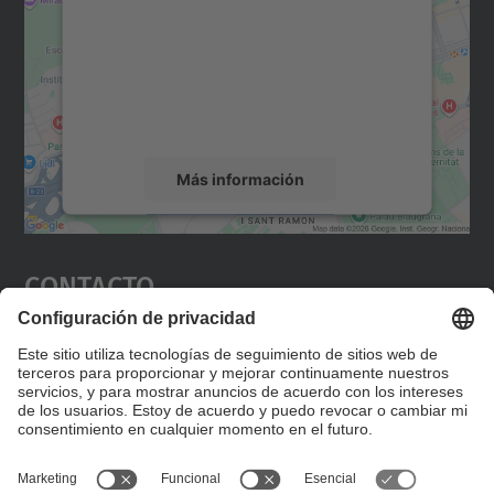
Utilizamos un servicio de terceros para
incrustar contenido de mapas que puede
recopilar datos sobre su actividad. Le
rogamos que revise los detalles y acepte el
servicio para ver este mapa.
Más información
Aceptar
Contacto
powered by
Usercentrics Consent
Management Platform
Editad en la página "Contacto personalizado", que
encontraréis en la raíz de español, vuestros datos
personalizados de contacto.
Formulario de contacto