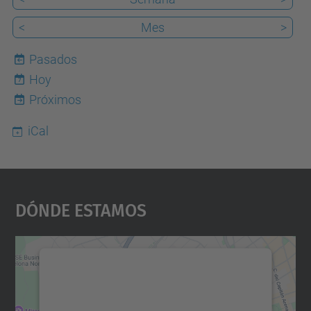
<
Mes
>
Pasados
Hoy
7
Próximos
iCal
Dónde Estamos
Necesitamos su consentimiento
para cargar el servicio Google
Maps.