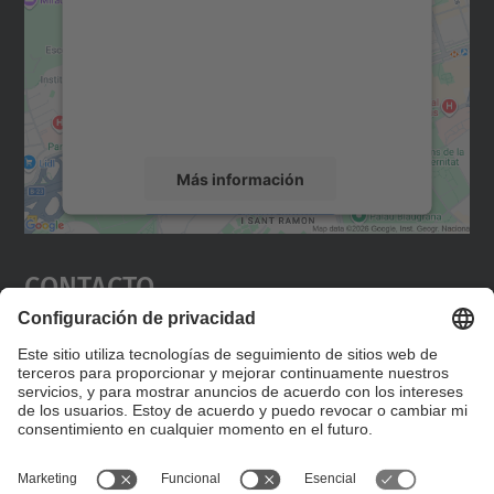
Utilizamos un servicio de terceros para
incrustar contenido de mapas que puede
recopilar datos sobre su actividad. Le
rogamos que revise los detalles y acepte el
servicio para ver este mapa.
Más información
Aceptar
Contacto
powered by
Usercentrics Consent
Management Platform
Editad en la página "Contacto personalizado", que
encontraréis en la raíz de español, vuestros datos
personalizados de contacto.
Formulario de contacto