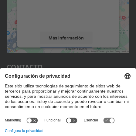
incrustar contenido de mapas que puede
recopilar datos sobre su actividad. Le
rogamos que revise los detalles y acepte el
servicio para ver este mapa.
Más información
Aceptar
Contacto
powered by
Usercentrics Consent
Management Platform
Editad en la página "Contacto personalizado", que
encontraréis en la raíz de español, vuestros datos
personalizados de contacto.
Formulario de contacto