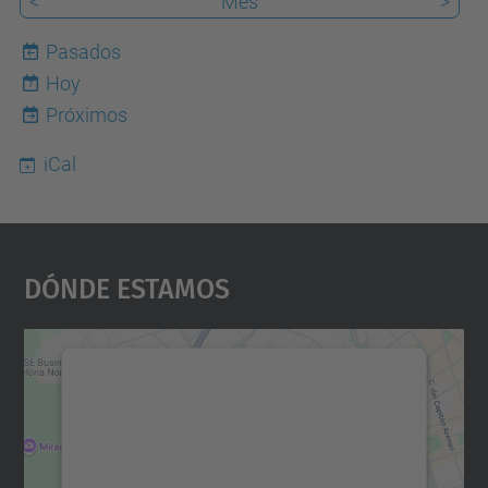
<
Mes
>
Pasados
Hoy
7
Próximos
iCal
Dónde Estamos
Necesitamos su consentimiento
para cargar el servicio Google
Maps.
Utilizamos un servicio de terceros para