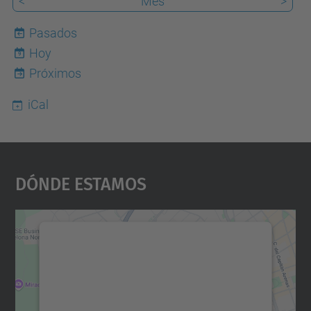
<
Mes
>
Pasados
Hoy
9
Próximos
iCal
Dónde Estamos
Necesitamos su consentimiento
para cargar el servicio Google
Maps.
Utilizamos un servicio de terceros para