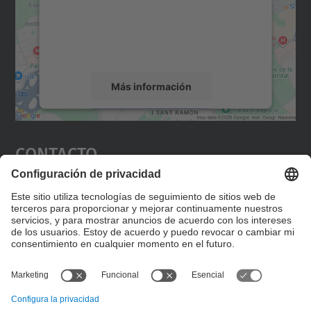
incrustar contenido de mapas que puede
recopilar datos sobre su actividad. Le
rogamos que revise los detalles y acepte el
servicio para ver este mapa.
Más información
Aceptar
Contacto
powered by
Usercentrics Consent
Management Platform
Editad en la página "Contacto personalizado", que
encontraréis en la raíz de español, vuestros datos
personalizados de contacto.
Formulario de contacto