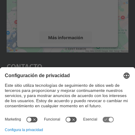
incrustar contenido de mapas que puede
recopilar datos sobre su actividad. Le
rogamos que revise los detalles y acepte el
servicio para ver este mapa.
Más información
Aceptar
Contacto
powered by
Usercentrics Consent
Management Platform
Editad en la página "Contacto personalizado", que
encontraréis en la raíz de español, vuestros datos
personalizados de contacto.
Formulario de contacto