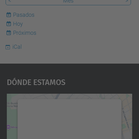
<
Mes
>
Pasados
Hoy
8
Próximos
iCal
Dónde Estamos
Necesitamos su consentimiento
para cargar el servicio Google
Maps.
Utilizamos un servicio de terceros para