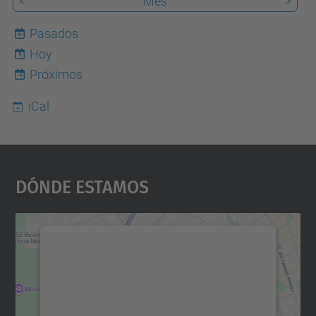
<
Mes
>
Pasados
Hoy
9
Próximos
iCal
Dónde Estamos
Necesitamos su consentimiento
para cargar el servicio Google
Maps.
Utilizamos un servicio de terceros para