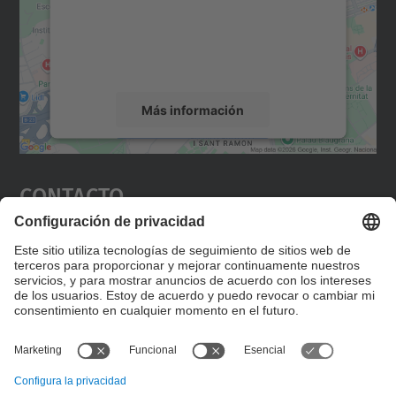
incrustar contenido de mapas que puede
recopilar datos sobre su actividad. Le
rogamos que revise los detalles y acepte el
servicio para ver este mapa.
Más información
Aceptar
Contacto
powered by
Usercentrics Consent
Management Platform
Editad en la página "Contacto personalizado", que
encontraréis en la raíz de español, vuestros datos
personalizados de contacto.
Formulario de contacto