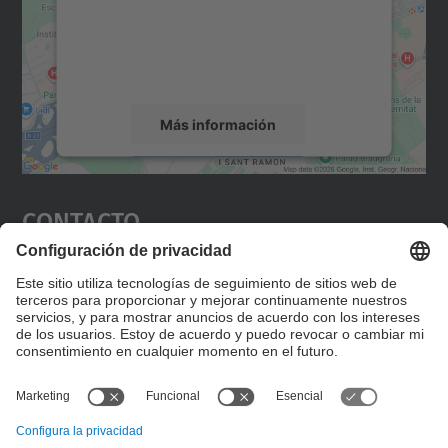
incrustar contenido de mapas que puede
recopilar datos sobre su actividad. Le
rogamos que revise los detalles y acepte el
servicio para ver este mapa.
Más información
Aceptar
Contacto
powered by
Usercentrics Consent
Management Platform
Editad en la página "Contacto personalizado", que
encontraréis en la raíz de español, vuestros datos
personalizados de contacto.
Formulario de contacto