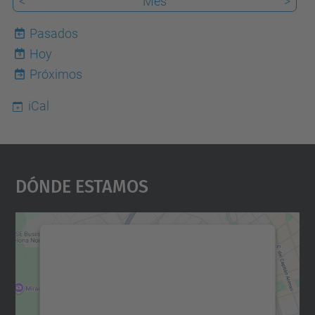
<
Mes
>
Pasados
Hoy
9
Próximos
iCal
Dónde Estamos
Necesitamos su consentimiento
para cargar el servicio Google
Maps.
Utilizamos un servicio de terceros para