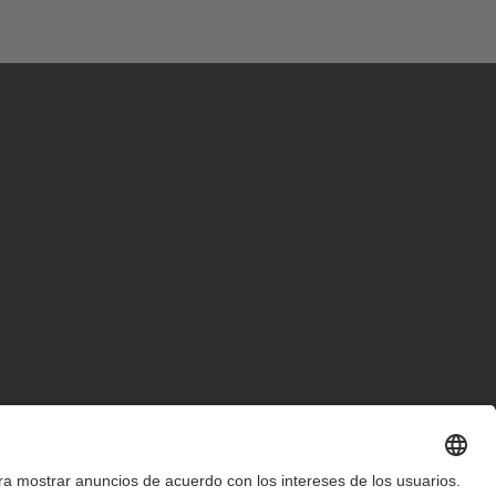
d
a
…