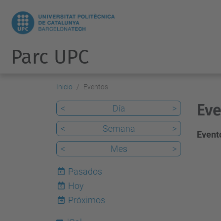
Parc UPC
Inicio
Eventos
Eve
<
Día
>
<
Semana
>
Evento
<
Mes
>
Pasados
Hoy
6
Próximos