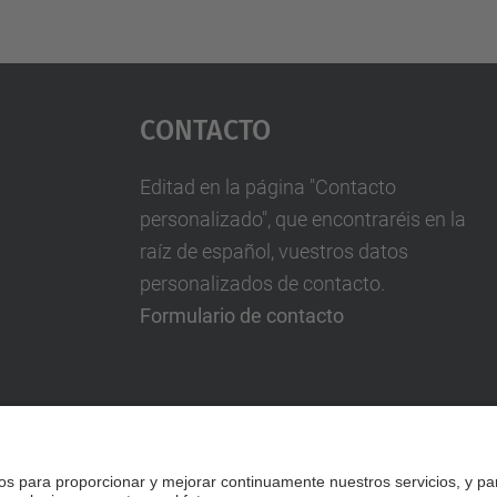
Contacto
Editad en la página "Contacto
personalizado", que encontraréis en la
raíz de español, vuestros datos
personalizados de contacto.
Formulario de contacto