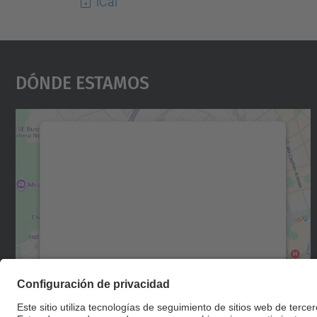
iCal
Dónde Estamos
Necesitamos su consentimiento
para cargar el servicio Google Maps.
Utilizamos un servicio de terceros para
incrustar contenido de mapas que puede
recopilar datos sobre su actividad. Le
rogamos que revise los detalles y acepte el
servicio para ver este mapa.
Más información