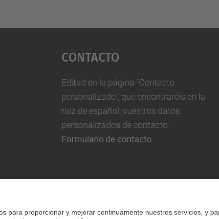
Contacto
Editad en la página "Contacto
personalizado", que encontraréis en la
raíz de español, vuestros datos
personalizados de contacto.
Formulario de contacto