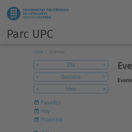
Parc UPC
Inicio
Eventos
Eve
<
Día
>
<
Semana
>
Evento
<
Mes
>
Pasados
Hoy
6
Próximos