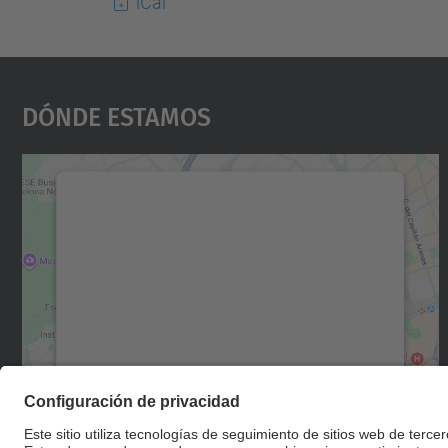
iCal
Dónde Estamos
Necesitamos su consentimiento
para cargar el servicio Google Maps.
Utilizamos un servicio de terceros para
incrustar contenido de mapas que puede
recopilar datos sobre su actividad. Le
rogamos que revise los detalles y acepte el
servicio para ver este mapa.
Más información