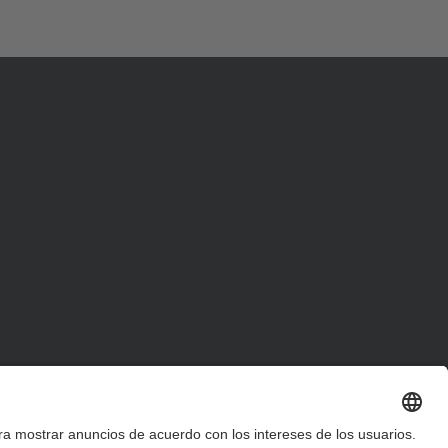
d
a
…