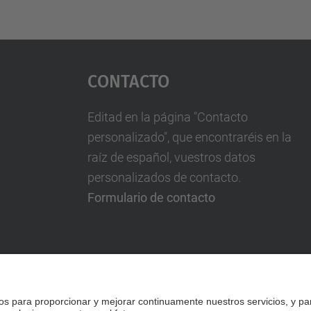
Contacto
Editad en la página "Contacto
personalizado", que encontraréis en la
raíz de español, vuestros datos
personalizados de contacto.
Formulario de contacto