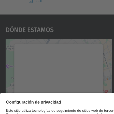
iCal
Dónde Estamos
Necesitamos su consentimiento
para cargar el servicio Google Maps.
Utilizamos un servicio de terceros para
incrustar contenido de mapas que puede
recopilar datos sobre su actividad. Le
rogamos que revise los detalles y acepte el
servicio para ver este mapa.
Más información