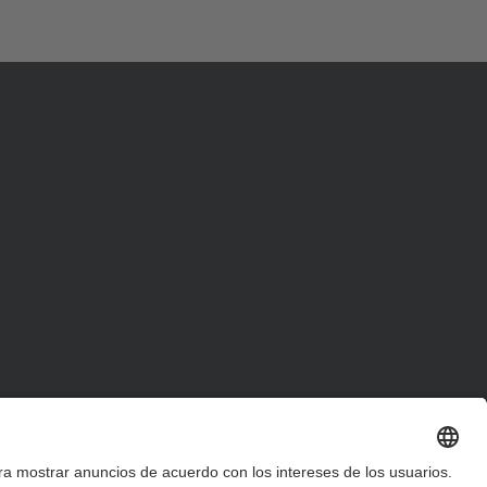
d
a
…