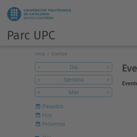
Parc UPC
Inicio
Eventos
Eve
<
Día
>
<
Semana
>
Evento
<
Mes
>
Pasados
Hoy
6
Próximos