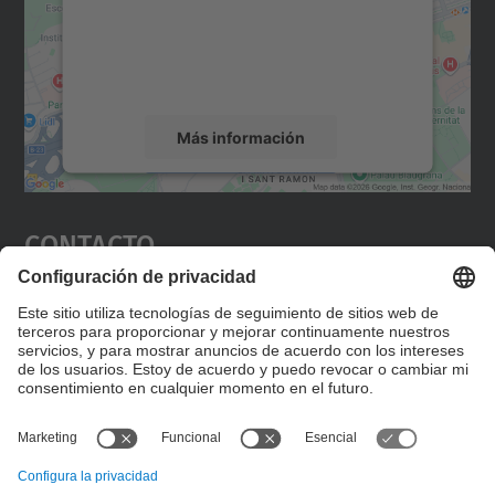
incrustar contenido de mapas que puede
recopilar datos sobre su actividad. Le
rogamos que revise los detalles y acepte el
servicio para ver este mapa.
Más información
Aceptar
Contacto
powered by
Usercentrics Consent
Management Platform
Editad en la página "Contacto personalizado", que
encontraréis en la raíz de español, vuestros datos
personalizados de contacto.
Formulario de contacto