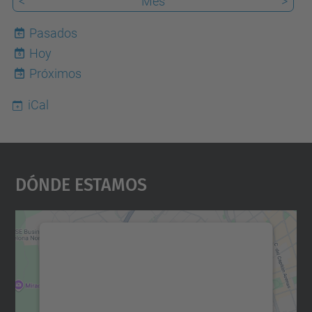
<
Mes
>
Pasados
Hoy
6
Próximos
iCal
Dónde Estamos
Necesitamos su consentimiento
para cargar el servicio Google
Maps.
Utilizamos un servicio de terceros para