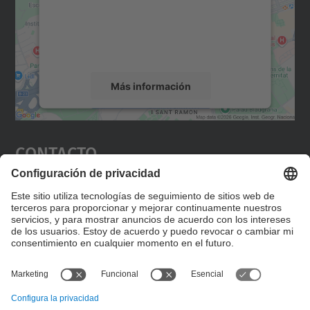
incrustar contenido de mapas que puede
recopilar datos sobre su actividad. Le
rogamos que revise los detalles y acepte el
servicio para ver este mapa.
Más información
Aceptar
Contacto
powered by
Usercentrics Consent
Management Platform
Editad en la página "Contacto personalizado", que
encontraréis en la raíz de español, vuestros datos
personalizados de contacto.
Formulario de contacto