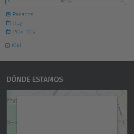
<
Mes
>
Pasados
Hoy
6
Próximos
iCal
Dónde Estamos
Necesitamos su consentimiento
para cargar el servicio Google
Maps.
Utilizamos un servicio de terceros para