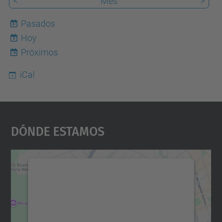
<
Mes
>
Pasados
Hoy
8
Próximos
iCal
Dónde Estamos
Necesitamos su consentimiento
para cargar el servicio Google
Maps.
Utilizamos un servicio de terceros para