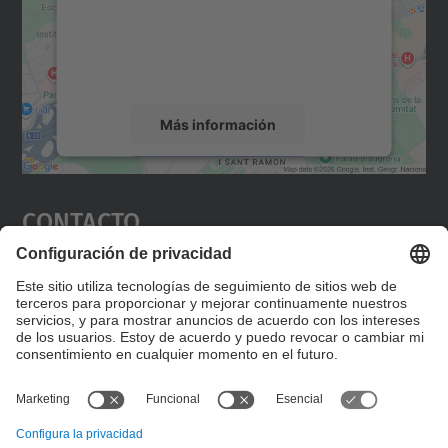
incrustar contenido de mapas que puede
recopilar datos sobre su actividad. Le
rogamos que revise los detalles y acepte el
servicio para ver este mapa.
Más información
Aceptar
Contacto
powered by
Usercentrics Consent
Management Platform
Editad en la página "Contacto personalizado", que
encontraréis en la raíz de español, vuestros datos
personalizados de contacto.
Formulario de contacto