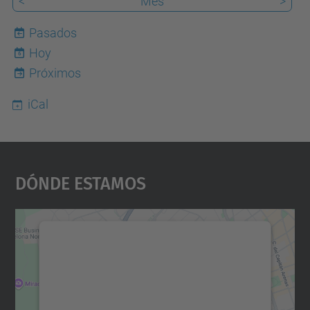
<
Mes
>
Pasados
Hoy
6
Próximos
iCal
Dónde Estamos
Necesitamos su consentimiento
para cargar el servicio Google
Maps.
Utilizamos un servicio de terceros para