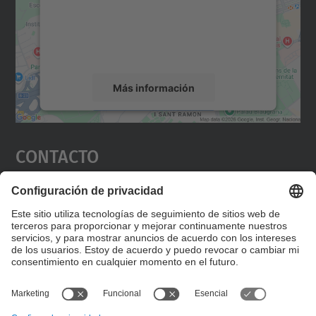
incrustar contenido de mapas que puede
recopilar datos sobre su actividad. Le
rogamos que revise los detalles y acepte el
servicio para ver este mapa.
Más información
Aceptar
Contacto
powered by
Usercentrics Consent
Management Platform
Editad en la página "Contacto personalizado", que
encontraréis en la raíz de español, vuestros datos
personalizados de contacto.
Formulario de contacto