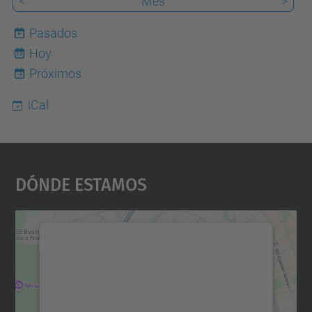
<
Mes
>
Pasados
Hoy
10
Próximos
iCal
Dónde Estamos
Necesitamos su consentimiento
para cargar el servicio Google
Maps.
Utilizamos un servicio de terceros para