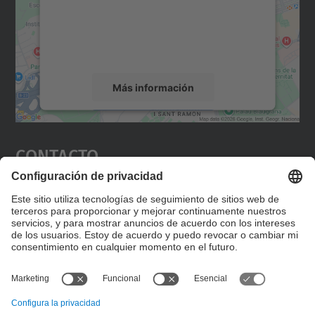
incrustar contenido de mapas que puede
recopilar datos sobre su actividad. Le
rogamos que revise los detalles y acepte el
servicio para ver este mapa.
Más información
Aceptar
Contacto
powered by
Usercentrics Consent
Management Platform
Editad en la página "Contacto personalizado", que
encontraréis en la raíz de español, vuestros datos
personalizados de contacto.
Formulario de contacto