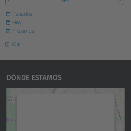
<
Mes
>
Pasados
Hoy
7
Próximos
iCal
Dónde Estamos
Necesitamos su consentimiento
para cargar el servicio Google
Maps.
Utilizamos un servicio de terceros para