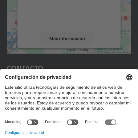
incrustar contenido de mapas que puede
recopilar datos sobre su actividad. Le
rogamos que revise los detalles y acepte el
servicio para ver este mapa.
Más información
Aceptar
Contacto
powered by
Usercentrics Consent
Management Platform
Editad en la página "Contacto personalizado", que
encontraréis en la raíz de español, vuestros datos
personalizados de contacto.
Formulario de contacto