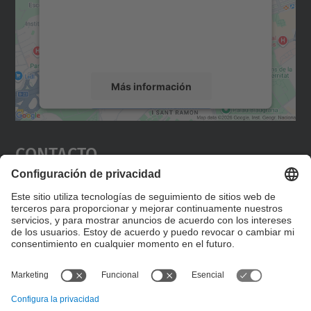
incrustar contenido de mapas que puede
recopilar datos sobre su actividad. Le
rogamos que revise los detalles y acepte el
servicio para ver este mapa.
Más información
Aceptar
Contacto
powered by
Usercentrics Consent
Management Platform
Editad en la página "Contacto personalizado", que
encontraréis en la raíz de español, vuestros datos
personalizados de contacto.
Formulario de contacto