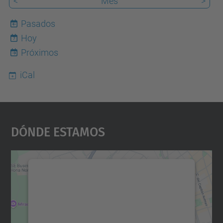
<
Mes
>
Pasados
Hoy
7
Próximos
iCal
Dónde Estamos
Necesitamos su consentimiento
para cargar el servicio Google
Maps.
Utilizamos un servicio de terceros para