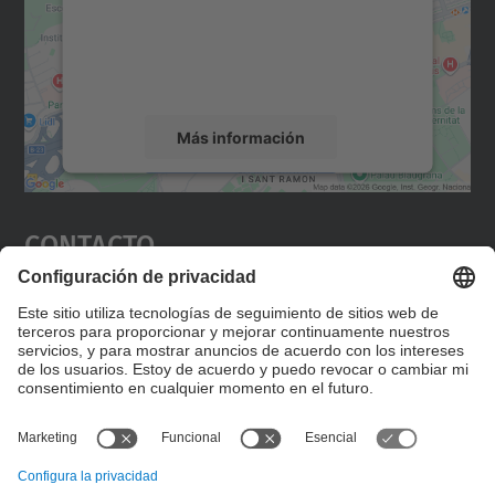
incrustar contenido de mapas que puede
recopilar datos sobre su actividad. Le
rogamos que revise los detalles y acepte el
servicio para ver este mapa.
Más información
Aceptar
Contacto
powered by
Usercentrics Consent
Management Platform
Editad en la página "Contacto personalizado", que
encontraréis en la raíz de español, vuestros datos
personalizados de contacto.
Formulario de contacto