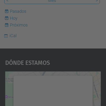
<
Mes
>
Pasados
Hoy
6
Próximos
iCal
Dónde Estamos
Necesitamos su consentimiento
para cargar el servicio Google
Maps.
Utilizamos un servicio de terceros para