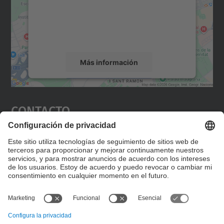
incrustar contenido de mapas que puede
recopilar datos sobre su actividad. Le
rogamos que revise los detalles y acepte el
servicio para ver este mapa.
Más información
Aceptar
Contacto
powered by
Usercentrics Consent
Management Platform
Editad en la página "Contacto personalizado", que
encontraréis en la raíz de español, vuestros datos
personalizados de contacto.
Formulario de contacto