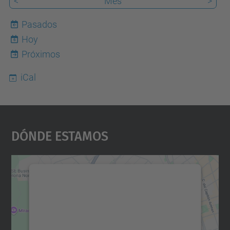
<
Mes
>
Pasados
Hoy
6
Próximos
iCal
Dónde Estamos
Necesitamos su consentimiento
para cargar el servicio Google
Maps.
Utilizamos un servicio de terceros para