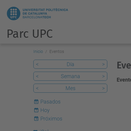
Parc UPC
Inicio
Eventos
Eve
<
Día
>
<
Semana
>
Evento
<
Mes
>
Pasados
Hoy
7
Próximos