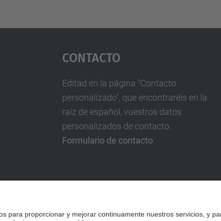
Contacto
Editad en la página "Contacto
personalizado", que encontraréis en la
raíz de español, vuestros datos
personalizados de contacto.
Formulario de contacto