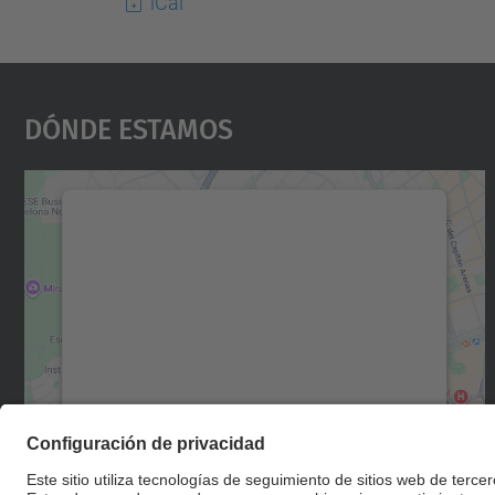
iCal
Dónde Estamos
Necesitamos su consentimiento
para cargar el servicio Google Maps.
Utilizamos un servicio de terceros para
incrustar contenido de mapas que puede
recopilar datos sobre su actividad. Le
rogamos que revise los detalles y acepte el
servicio para ver este mapa.
Más información