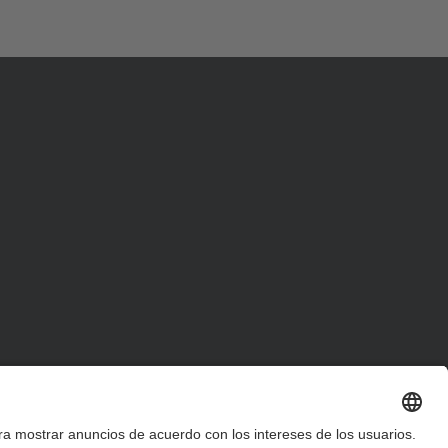
d
a
…