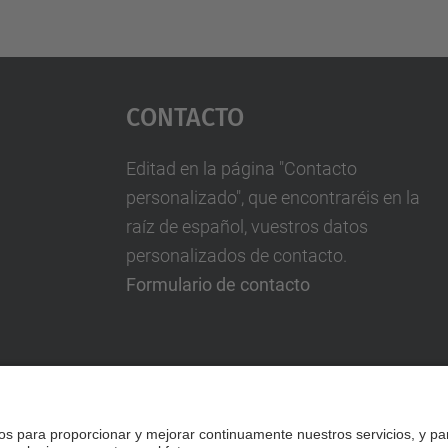
Contacto
Editad en la página "Contacto
personalizado", que encontraréis en la
raíz de español, vuestros datos
personalizados de contacto.
Formulario de contacto