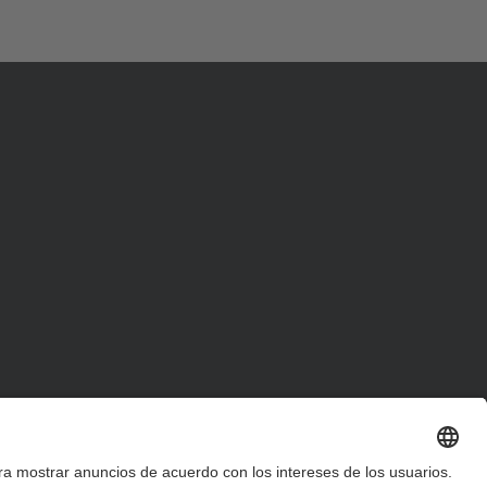
d
a
…