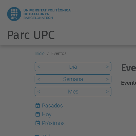
Parc UPC
Inicio
Eventos
Eve
<
Día
>
<
Semana
>
Evento
<
Mes
>
Pasados
Hoy
7
Próximos