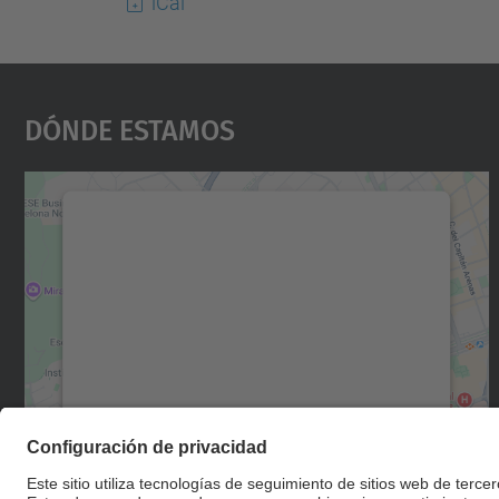
iCal
Dónde Estamos
Necesitamos su consentimiento
para cargar el servicio Google Maps.
Utilizamos un servicio de terceros para
incrustar contenido de mapas que puede
recopilar datos sobre su actividad. Le
rogamos que revise los detalles y acepte el
servicio para ver este mapa.
Más información